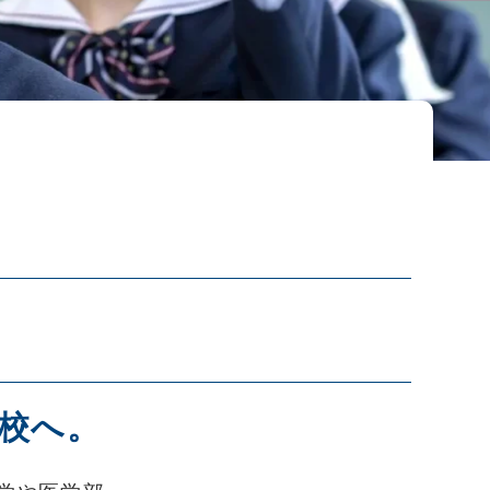
ス
校へ。