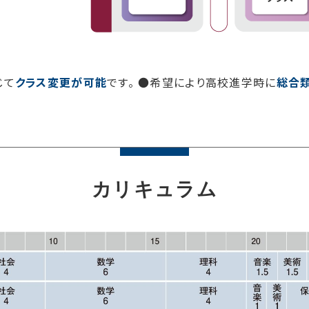
じて
クラス変更が可能
です。
●希望により高校進学時に
総合
カリキュラム