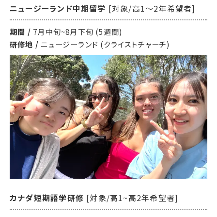
ニュージーランド中期留学
[対象/高1〜2年希望者]
期間 /
7月中旬~8月下旬 (5週間)
研修地 /
ニュージーランド (クライストチャーチ)
カナダ短期語学研修
[対象/高1~高2年希望者]