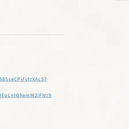
/B8SceCPiFsfzXAcS7
e/JEoLntQhemM2iFNz9