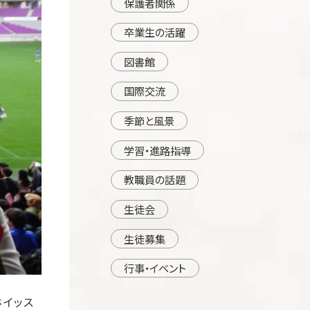
保護者関係
卒業生の活躍
図書館
国際交流
季節と風景
学習・進路指導
教職員の話題
生徒会
生徒募集
行事・イベント
ホイッス