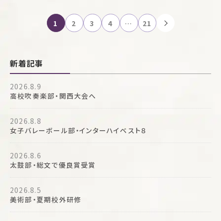
投
1
2
3
4
…
21
稿
ナ
ビ
新着記事
ゲ
ー
2026.8.9
シ
高校吹奏楽部・関西大会へ
ョ
ン
2026.8.8
女子バレーボール部・インターハイベスト８
2026.8.6
太鼓部・総文で優良賞受賞
2026.8.5
美術部・夏期校外研修