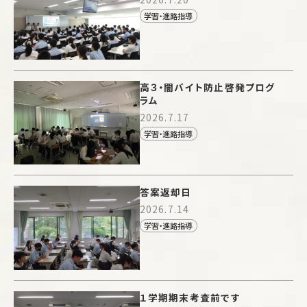
学習・進路指導
高３・闇バイト防止啓発プログ
ラム
2026.7.17
学習・進路指導
答案返却日
2026.7.14
学習・進路指導
１学期期末考査前です