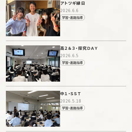
アトツギ縁日
2026.6.6
学習・進路指導
高２＆３・探究ＤＡＹ
2026.6.5
学習・進路指導
中１・ＳＳＴ
2026.5.18
学習・進路指導