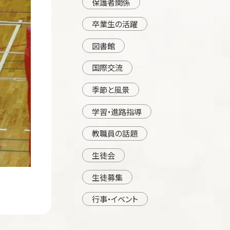
保護者関係
卒業生の活躍
図書館
国際交流
季節と風景
学習・進路指導
教職員の話題
生徒会
生徒募集
行事・イベント