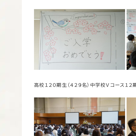
高校１２０期生（４２９名）中学校Ｖコース１２