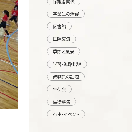
保護者関係
卒業生の活躍
図書館
国際交流
季節と風景
学習・進路指導
教職員の話題
生徒会
生徒募集
行事・イベント