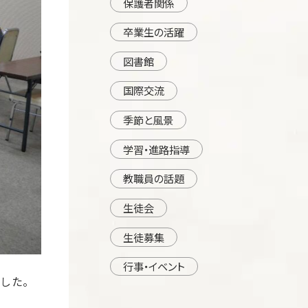
保護者関係
卒業生の活躍
図書館
国際交流
季節と風景
学習・進路指導
教職員の話題
生徒会
生徒募集
行事・イベント
した。