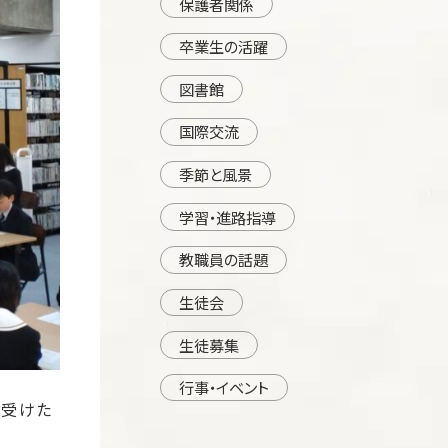
保護者関係
卒業生の活躍
図書館
国際交流
季節と風景
学習・進路指導
教職員の話題
生徒会
生徒募集
行事・イベント
を受けた