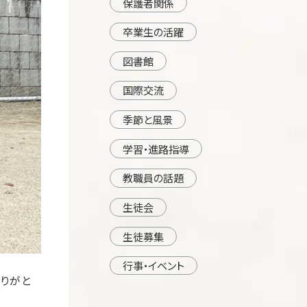
保護者関係
卒業生の活躍
図書館
国際交流
季節と風景
学習・進路指導
教職員の話題
生徒会
生徒募集
行事・イベント
りがと