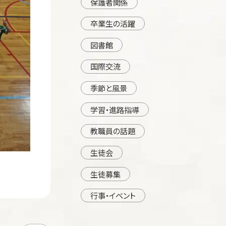
保護者関係
卒業生の活躍
図書館
国際交流
季節と風景
学習・進路指導
教職員の話題
生徒会
生徒募集
行事・イベント