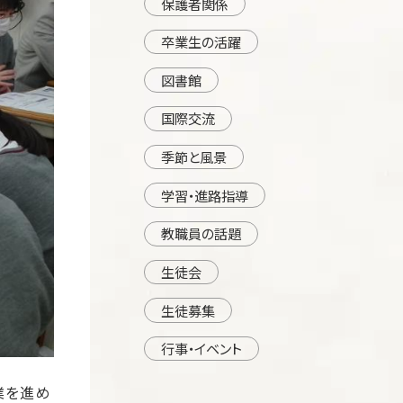
保護者関係
卒業生の活躍
図書館
国際交流
季節と風景
学習・進路指導
教職員の話題
生徒会
生徒募集
行事・イベント
業を進め