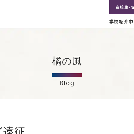
在校生・
学校紹介
中
橘の風
Blog
イ遠征