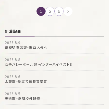
投
1
2
3
稿
ナ
ビ
新着記事
ゲ
ー
2026.8.9
シ
高校吹奏楽部・関西大会へ
ョ
ン
2026.8.8
女子バレーボール部・インターハイベスト８
2026.8.6
太鼓部・総文で優良賞受賞
2026.8.5
美術部・夏期校外研修