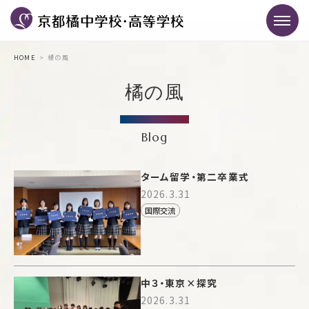
HOME
橘の風
橘の風
Blog
ターム留学・第二卒業式
2026.3.31
国際交流
中３・東京×探究
2026.3.31