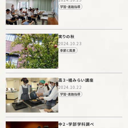
学習・進路指導
実りの秋
2024.10.23
季節と風景
高３・橘みらい講座
2024.10.22
学習・進路指導
中２・学部学科調べ