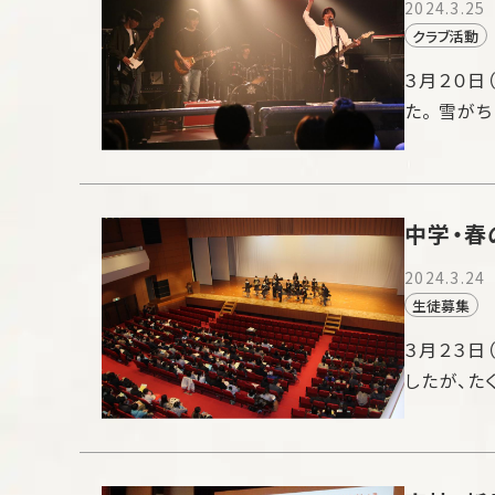
2024.3.25
クラブ活動
３月２０日
た。 雪が
中学・春
2024.3.24
生徒募集
３月２３日
したが、た