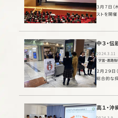
３月７日（
ストを開催
中３・伝
2024.3.11
学習・進路指
２月２９日
総合的な
高１・沖
2024.3.9