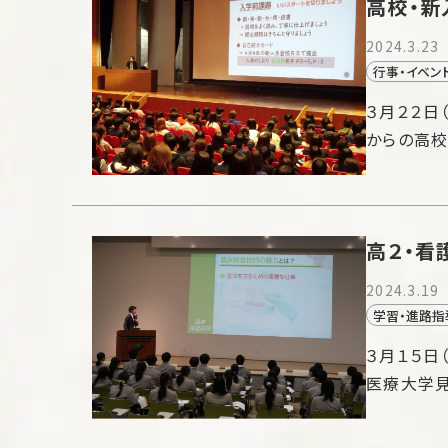
高校・新
2024.3.23
行事・イベン
３月２２日
からの高校
高２・看
2024.3.19
学習・進路指
３月１５日
医療大学見