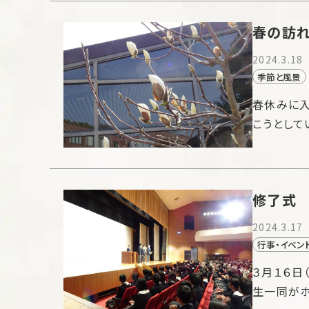
春の訪
2024.3.18
季節と風景
春休みに入
こうとして
修了式
2024.3.17
行事・イベン
３月１６日
生一同が