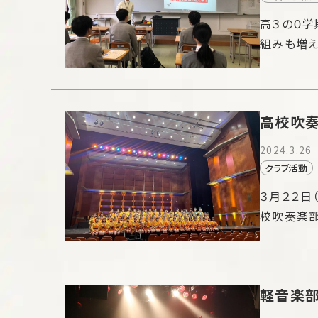
高３の０学
組みも増え
高校吹奏
2024.3.26
クラブ活動
３月２２日
校吹奏楽
軽音楽部