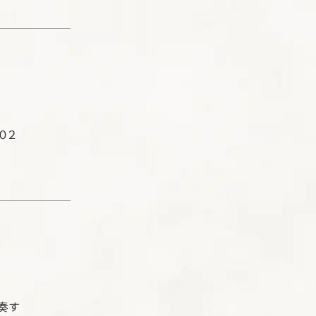
０２
奏す