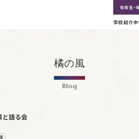
在校生・
学校紹介
中
橘の風
Blog
輩と語る会
導