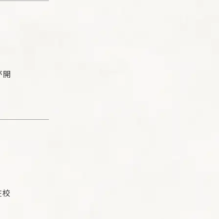
が開
在校