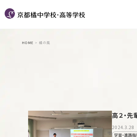
HOME
橘の風
高２・先
2024.3.28
学習・進路指